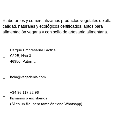
o
p
k
Elaboramos y comercializamos productos vegetales de alta
calidad, naturales y ecológicos certificados, aptos para
alimentación vegana y con sello de artesanía alimentaria.
Parque Empresarial Táctica
C/ 2B, Nau 3
46980, Paterna
hola@vegadenia.com
+34 96 117 22 96
llámanos o escríbenos
(Sí es un fijo, pero también tiene Whatsapp)