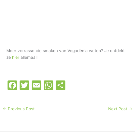
Meer verrassende smaken van Vegadénia weten? Je ontdekt
ze
hier
allemaal!
F
T
E
W
S
a
w
m
h
h
c
itt
ai
at
ar
←
Previous Post
Next Post
→
e
er
l
s
e
b
A
o
p