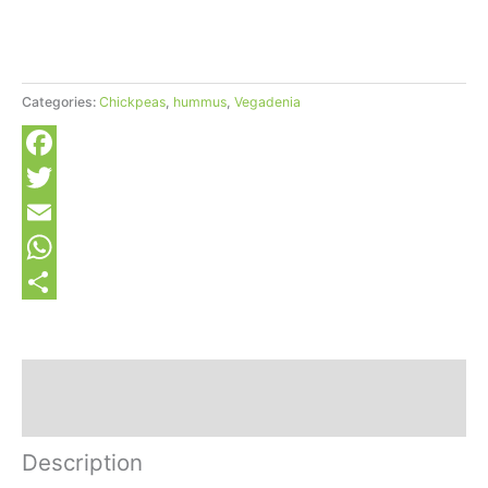
Categories:
Chickpeas
,
hummus
,
Vegadenia
Facebook
Twitter
Email
WhatsApp
Share
Description
+ Information
Description