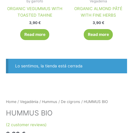
by garrofó
Vegadenia
ORGANIC VEGUMMUS WITH
ORGANIC ALMOND PÂTÉ
TOASTED TAHINE
WITH FINE HERBS
3,90
€
3,90
€
Read more
Read more
Lo sentimos, la tienda está cerrada
Home
/
Vegadènia
/
Hummus
/
De cigrons
/ HUMMUS BIO
HUMMUS BIO
(
2
customer reviews)