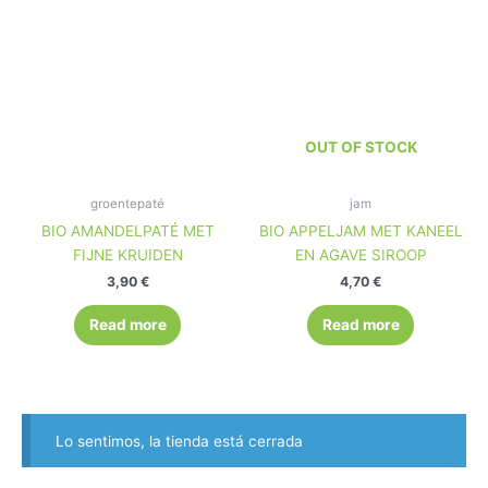
OUT OF STOCK
groentepaté
jam
BIO AMANDELPATÉ MET
BIO APPELJAM MET KANEEL
FIJNE KRUIDEN
EN AGAVE SIROOP
3,90
€
4,70
€
Read more
Read more
Lo sentimos, la tienda está cerrada