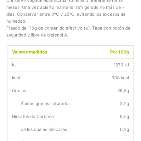
Conserva vegetal esterilizada. Consumo preferente de 18
meses. Una vez abierto mantener refrigerado no más de 7
días. Conservar entre 0ºC y 25ºC, evitando los excesos de
humedad.
Frasco de 110g de contenido efectivo (℮). Tapa con botón de
seguridad y libre de bisfenol A.
Valores medidos
Por 100g
kJ
1273 kJ
kcal
308 kcal
Grasas
26,5g
Ácidos grasos saturados
3,2g
Hidratos de Carbono
9,5g
de los cuales azúcares
0,2g