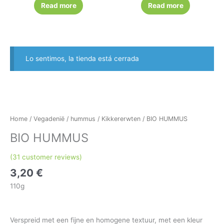
Read more
Read more
Lo sentimos, la tienda está cerrada
Home
/
Vegadenië
/
hummus
/
Kikkererwten
/ BIO HUMMUS
BIO HUMMUS
(
31
customer reviews)
3,20
€
110g
Verspreid met een fijne en homogene textuur, met een kleur