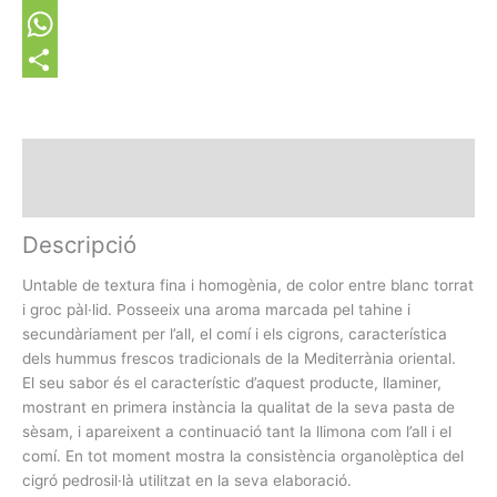
Email
WhatsApp
Share
Description
+ Informació
Descripció
Untable de textura fina i homogènia, de color entre blanc torrat
i groc pàl·lid. Posseeix una aroma marcada pel tahine i
secundàriament per l’all, el comí i els cigrons, característica
dels hummus frescos tradicionals de la Mediterrània oriental.
El seu sabor és el característic d’aquest producte, llaminer,
mostrant en primera instància la qualitat de la seva pasta de
sèsam, i apareixent a continuació tant la llimona com l’all i el
comí. En tot moment mostra la consistència organolèptica del
cigró pedrosil·là utilitzat en la seva elaboració.