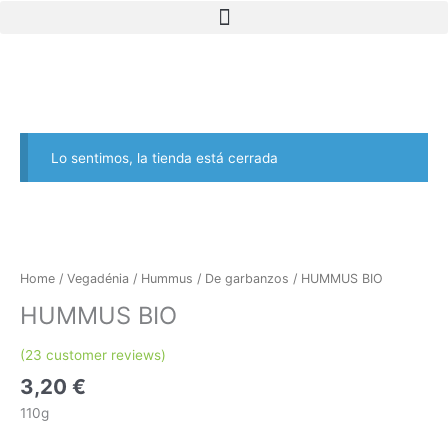
Skip
to
content
Lo sentimos, la tienda está cerrada
Home
/
Vegadénia
/
Hummus
/
De garbanzos
/ HUMMUS BIO
HUMMUS BIO
(
23
customer reviews)
3,20
€
110g