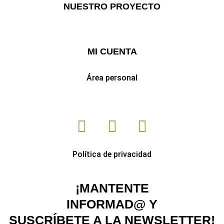
NUESTRO PROYECTO
Full Stack Web
MI CUENTA
Área personal
F
I
T
a
n
w
c
s
i
Política de privacidad
e
t
t
b
a
t
¡MANTENTE
o
g
e
INFORMAD@ Y
o
r
r
SUSCRÍBETE A LA NEWSLETTER!