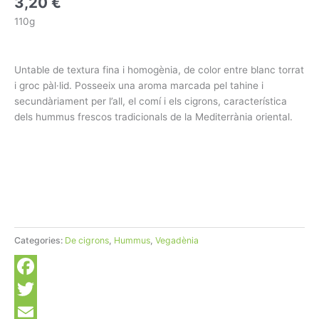
3,20
€
110g
Untable de textura fina i homogènia, de color entre blanc torrat
i groc pàl·lid. Posseeix una aroma marcada pel tahine i
secundàriament per l’all, el comí i els cigrons, característica
dels hummus frescos tradicionals de la Mediterrània oriental.
Categories:
De cigrons
,
Hummus
,
Vegadènia
Facebook
Twitter