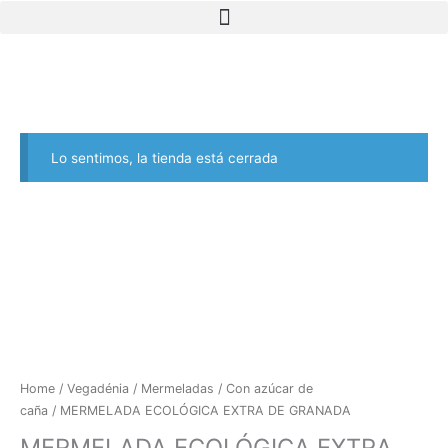
Skip
to
content
Lo sentimos, la tienda está cerrada
Home
/
Vegadénia
/
Mermeladas
/
Con azúcar de
caña
/ MERMELADA ECOLÓGICA EXTRA DE GRANADA
MERMELADA ECOLÓGICA EXTRA