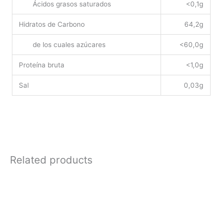
Ácidos grasos saturados
<0,1g
Hidratos de Carbono
64,2g
de los cuales azúcares
<60,0g
Proteína bruta
<1,0g
Sal
0,03g
Related products